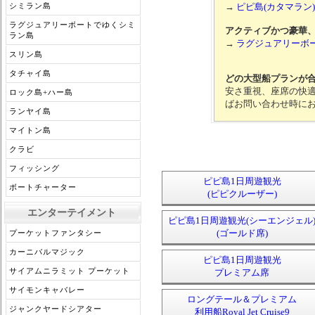
シミラン島
→
ピピ島(カタマラン)
ラグジュアリーボートでゆくシミ
アクティブかつ豪華
ラン島
→
ラグジュアリーボート
スリン島
タチャイ島
どの大型船プランが
安さ重視、座席の快
ロック島+ハー島
ばお問い合わせ時に
ランヤイ島
マイトン島
クラビ
フィッシング
ピピ島1日周遊観光
ボートチャーター
(ピピクルーザー)
エンターテイメント
ピピ島1日周遊観光(シーエンジェル
(ゴールド席)
プーケットファンタシー
カーニバルマジック
ピピ島1日周遊観光
サイアムニラミット プーケット
プレミアム席
サイモンキャバレー
ロングテール＆プレミアム
ジャンクヤードシアター
利用船Royal Jet Cruise9