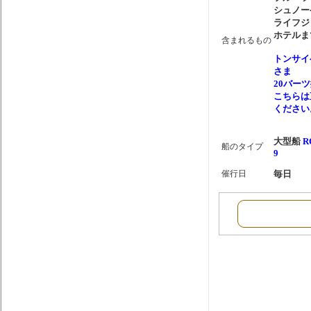
シュノー
ライフジ
ホテルま
含まれるもの
トンサイ
さま
20バー
こちらは
ください
大型船
R
船のタイプ
9
催行日
毎日