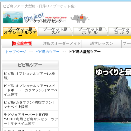
ピピ島ツアー 大型船（日帰り／プーケット発）
プーケット島
プーケット島
プーケット島
プーケッ
オプショナルツア
スパ
ホテル
ゴル
ー
格安航空券
洋服のオーダーメイド
語学レッスン
プー
トップページ
>>
ピピ島のツアー
>>
ピピ島大型船ツアー
ピピ島ツアー
ピピ島 オプショナルツアー(大型
船)
ピピ島 オプショナルツアー(スピ
ードボート・カタマラン) | マヤベ
イ上陸可
ピピ島(カタマラン)満喫プラン |
マヤベイ上陸可
ラグジュアリーボートHYPE
YACHT利用ピピ島サンセットツア
ー | マヤベイ上陸可