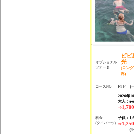
ピピ
光
オプショナル
ツアー名
(ロン
席)
PJF (
コースNO
2026年
大人：
2,
1,700
⇒
子供：
1,
料金
1,250
(タイバーツ)
⇒
(4-1