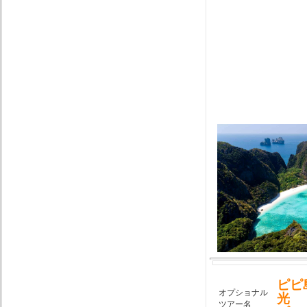
ピピ
オプショナル
光
ツアー名