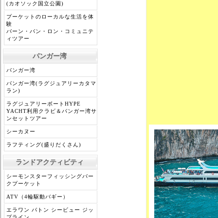
(カオソック国立公園)
プーケットのローカルな生活を体
験
バーン・バン・ロン・コミュニテ
ィツアー
パンガー湾
パンガー湾
パンガー湾(ラグジュアリーカタマ
ラン)
ラグジュアリーボートHYPE
YACHT利用クラビ＆パンガー湾サ
ンセットツアー
シーカヌー
ラフティング(盛りだくさん)
ランドアクティビティ
シーモンスターフィッシングパー
クプーケット
ATV（4輪駆動バギー）
エラワン パトン シービュー ジッ
プライン