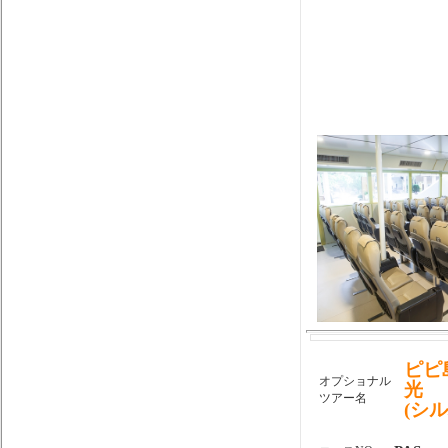
ピピ
オプショナル
光
ツアー名
(シ