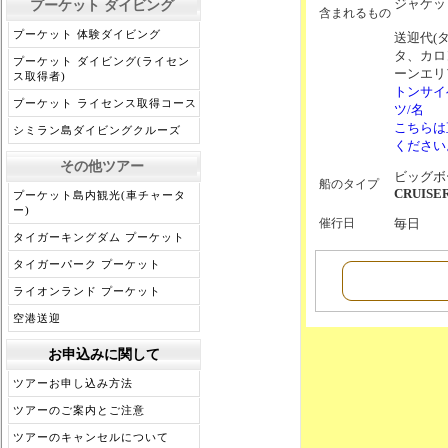
ジャケッ
プーケット ダイビング
含まれるもの
プーケット 体験ダイビング
送迎代(
タ、カロ
プーケット ダイビング(ライセン
ーンエリ
ス取得者)
トンサイ
プーケット ライセンス取得コース
ツ/名
こちらは
シミラン島ダイビングクルーズ
ください
その他ツアー
ビッグボ
船のタイプ
CRUISE
プーケット島内観光(車チャータ
ー)
催行日
毎日
タイガーキングダム プーケット
タイガーパーク プーケット
ライオンランド プーケット
空港送迎
お申込みに関して
ツアーお申し込み方法
ツアーのご案内とご注意
ツアーのキャンセルについて