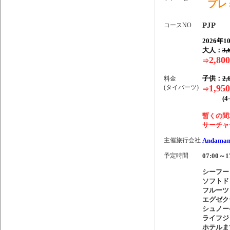
プレ
PJP
コースNO
2026年
大人：
3,
2,800
⇒
子供：
2,
料金
1,950
(タイバーツ)
⇒
(4-1
暫くの間
サーチャ
主催旅行会社
Andaman
予定時間
07:00～1
シーフー
ソフトド
フルーツ
エグゼク
シュノー
ライフジ
ホテルま