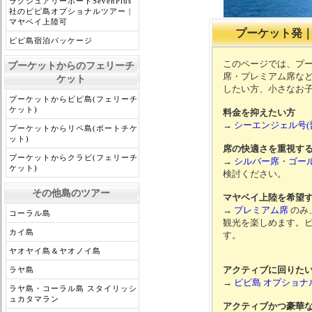
ラグジュアリーボートSevenPlus
社のピピ島オプショナルツアー |
マヤベイ上陸可
プーケット発
ピピ島宿泊パッケージ
このページでは、プ
プーケットからのフェリーチ
席・プレミアム席な
ケット
したい方、小さなお
プーケットからピピ島(フェリーチ
ケット)
料金を抑えたい方
→
シーエンジェル号(
プーケットからリペ島(ボートチケ
ット)
席の快適さを重視す
プーケットからクラビ(フェリーチ
→
シルバー席
・
ゴー
ケット)
検討ください。
その他島のツアー
マヤベイ上陸を希望
→
プレミアム席
のみ
コーラル島
観光を楽しめます。
カイ島
す。
ヤオヤイ島＆ヤオノイ島
アクティブに回りた
ラヤ島
→
ピピ島 オプショナ
ラヤ島・コーラル島 スタイリッシ
ュカタマラン
アクティブかつ豪華