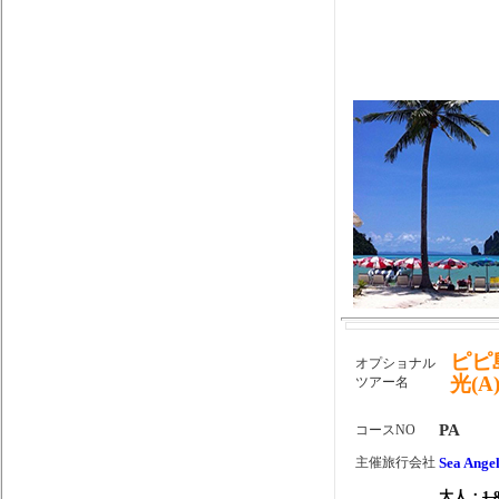
ピピ
オプショナル
光(A
ツアー名
PA
コースNO
主催旅行会社
Sea Angel
大人：
1,