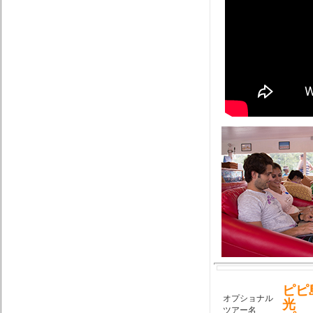
ピピ
オプショナル
光
ツアー名