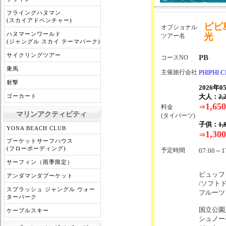
フライングハヌマン
(スカイアドベンチャー)
ピピ
オプショナル
ハヌマーンワールド
光
ツアー名
(ジャングル スカイ テーマパーク)
サイクリングツアー
PB
コースNO
乗馬
主催旅行会社
PHIPHI 
射撃
2026年
大人：
2,
ゴーカート
1,650
料金
⇒
マリンアクティビティ
(タイバーツ)
子供：
1,
YONA BEACH CLUB
1,300
⇒
プーケットサーフハウス
(フローボーディング)
予定時間
07:00～1
サーフィン（雨季限定）
ビュッフ
アンダマンダプーケット
/ソフト
スプラッシュ ジャングル ウォー
フルーツ
ターパーク
国立公園
ケーブルスキー
シュノー