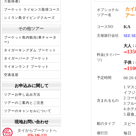
ス取得者)
カイ
プーケット ライセンス取得コース
オプショナル
ツアー名
アー
シミラン島ダイビングクルーズ
KA
コースNO
その他ツアー
主催旅行会社
SEE S
プーケット島内観光(車チャータ
ー)
大人：
タイガーキングダム プーケット
135
⇒
料金(タイバー
タイガーパーク プーケット
ツ)
子供：
ライオンランド プーケット
110
⇒
空港送迎
予定時間
08:20-
お申込みに関して
1.マ
イフジ
ツアーお申し込み方法
2.コ
含まれるもの
ツアーのご案内とご注意
3.フ
4.ホ
ツアーのキャンセルについて
5.昼食
現地お問い合わせ
船のタイプ
スピー
タイからプーケットへ
催行日
毎日
076-346-123