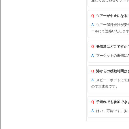
通して楽しめるリゾー
Q
ツアーが中止になる
A
ツアー催行会社が安
ールにて連絡いたしま
Q
発着港はどこですか
A
プーケットの東側にAsia 
Q
港からの移動時間は
A
スピードボートにてお
ので大丈夫です。
Q
子連れでも参加でき
A
はい。可能です。(幼