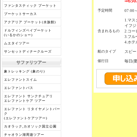
650
⇒
ファンタスティック プーケット
予定時間
07:00
プーケットサーカス
1.マ
アクアリア プーケット(水族館)
イフジ
ドルフィンズベイプーケット
含まれるもの
2.コ
(いるかのショー)
3.フ
4.ホ
ムエタイツアー
船のタイプ
スピー
サンセットディナークルーズ
催行日
毎日(
サファリツアー
象トレッキング (象のり)
エレファントスイム
エレファントバス
エレファント サンクチュアリ
エレファントケア ツアー
エレファント リタイヤメントパー
ク
(エレファントケアツアー)
カオラック,カオソック国立公園
チャオラン湖周遊ツアー