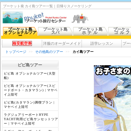
プーケット発 カイ島ツアー一覧｜日帰りスノーケリング
プーケット島
プーケット島
プーケット島
プーケッ
オプショナルツア
スパ
ホテル
ゴル
ー
格安航空券
洋服のオーダーメイド
語学レッスン
プー
トップページ
>>
その他島のツアー
>>
カイ島ツアー
ピピ島ツアー
ピピ島 オプショナルツアー(大型
船)
ピピ島 オプショナルツアー(スピ
ードボート・カタマラン) | マヤベ
イ上陸可
ピピ島(カタマラン)満喫プラン |
マヤベイ上陸可
ラグジュアリーボートHYPE
YACHT利用ピピ島サンセットツア
ー | マヤベイ上陸可