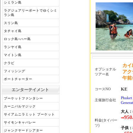
シミラン島
ラグジュアリーボートでゆくシミ
ラン島
スリン島
タチャイ島
ロック島+ハー島
ランヤイ島
マイトン島
クラビ
カイ
オプショナル
フィッシング
アク
ツアー名
午前
ボートチャーター
KE
コースNO
エンターテイメント
Phuket
プーケットファンタシー
主催旅行会社
Generat
カーニバルマジック
大人：
サイアムニラミット プーケット
950
⇒
料金(タイバー
サイモンキャバレー
ツ)
子供：
ジャンクヤードシアター