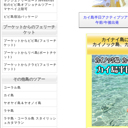
ラグジュアリーボートSevenPlus
社のピピ島オプショナルツアー |
マヤベイ上陸可
ピピ島宿泊パッケージ
カイ島半日アクティブツア
午前/午後出発
プーケットからのフェリーチ
ケット
カイナイ島に
プーケットからピピ島(フェリーチ
カイノック島、カ
ケット)
プーケットからリペ島(ボートチケ
ット)
プーケットからクラビ(フェリーチ
ケット)
その他島のツアー
コーラル島
カイ島
ヤオヤイ島＆ヤオノイ島
ラヤ島
ラヤ島・コーラル島 スタイリッシ
ュカタマラン