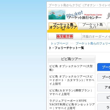
プーケット島からクラビ（アオナン・ライレイ）
プーケット島
プーケット島
オプショナルツア
スパ
ー
格安航空券
洋服のオーダーメ
トップページ
>>
プーケット島らのフェリ
ト・フェリーチケット一覧
ピピ島ツアー
ピピ島 オプショナルツアー(大型
プー
船)
ピピ島 オプショナルツアー(スピ
プー
ードボート・カタマラン) | マヤベ
イ上陸可
ア
ピピ島(カタマラン)満喫プラン |
マヤベイ上陸可
ピ
ラグジュアリーボートHYPE
YACHT利用ピピ島サンセットツア
ラ
ー | マヤベイ上陸可