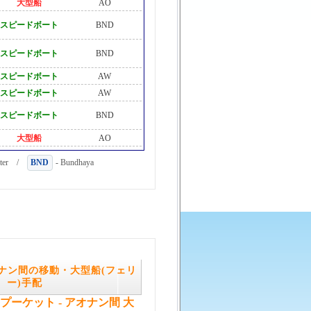
大型船
AO
スピードボート
BND
スピードボート
BND
スピードボート
AW
スピードボート
AW
スピードボート
BND
大型船
AO
aster /
BND
- Bundhaya
オナン間の移動・大型船(フェリ
ー)手配
プーケット - アオナン間 大