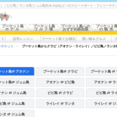
／ピピ島／ランタ島/ジュム島(Koh Jum)などへのスピードボート・フェリーチ
プーケット島
プーケット島
プーケット島への
プーケット
ホテル
ゴルフ場
おすすめ経由国
の観光
イド
語学レッスン
プーケット島てお稽古
買い物＆グルメ
ーチケット
>>
プーケット島からクラビ（アオナン・ライレイ）／ピピ島／ランタ島/ジ
ケット島⇄ アオナン
プーケット島⇄ クラビ
プーケット島 ⇄
ケット島⇄ ジュム島
アオナン ⇄ ピピ島
アオナン ⇄ 
オナン ⇄ ジュム島
ピピ島 ⇄ クラビ
ピピ島 ⇄ ラ
ピ島 ⇄ ジュム島
ライレイ ⇄ ランタ
ライレイ ⇄ 
ンタ ⇄ ジュム島