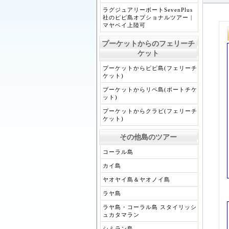
ラグジュアリーボートSevenPlus
社のピピ島オプショナルツアー |
マヤベイ上陸可
プーケットからのフェリーチ
ケット
プーケットからピピ島(フェリーチ
ケット)
プーケットからリペ島(ボートチケ
ット)
プーケットからクラビ(フェリーチ
ケット)
その他島のツアー
コーラル島
カイ島
ヤオヤイ島＆ヤオノイ島
ラヤ島
ラヤ島・コーラル島 スタイリッシ
ュカタマラン
シミラン島