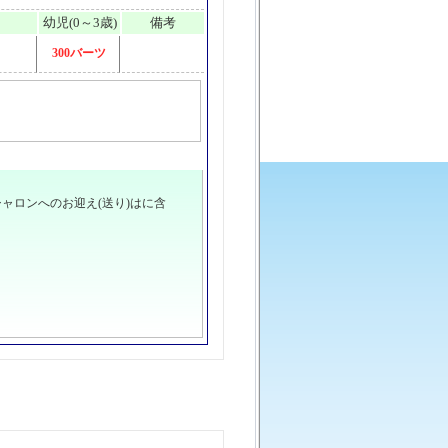
幼児(0～3歳)
備考
300バーツ
ャロンへのお迎え(送り)はに含