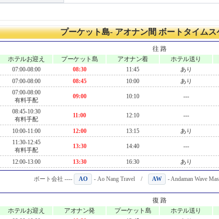
プーケット島- アオナン間 ボートタイム
往 路
ホテルお迎え
プーケット島
アオナン着
ホテル送り
07:00-08:00
08:30
11:45
あり
07:00-08:00
08:45
10:00
あり
07:00-08:00
09:00
10:10
---
有料手配
08:45-10:30
11:00
12:10
---
有料手配
10:00-11:00
12:00
13:15
あり
11:30-12:45
13:30
14:40
---
有料手配
12:00-13:00
13:30
16:30
あり
ボート会社 ----
AO
- Ao Nang Travel /
AW
- Andaman Wave M
復 路
ホテルお迎え
アオナン発
プーケット島
ホテル送り