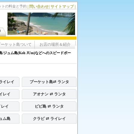
ケットの料金と予約
|
問い合わせ
|
サイトマップ
|
島
プーケット島ついて
お店の場所＆紹介
ュム島(Koh JUm)などへのスピードボー
 ライレイ
プーケット島⇄ ランタ
ライレイ
アオナン ⇄ ランタ
イレイ
ピピ島 ⇄ ランタ
ジュム島
クラビ ⇄ ライレイ