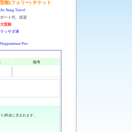
型船(フェリー) チケット
Ao Nang Travel
ボート代、送迎
大型船
ラッサダ港
Nopparattara Pier
)
備考
へのお迎えは(送り)料金に含まれます。