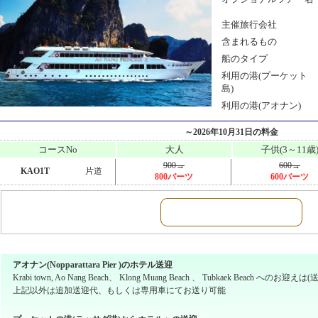
主催旅行会社
含まれるもの
船のタイプ
利用の港(プーケット
島)
利用の港(アオナン)
～2026年10月31日の料金
コースNo
大人
子供(3～11歳
900→
600→
KAO1T
片道
800バーツ
600バーツ
アオナン(Nopparattara Pier )のホテル送迎
Krabi town, Ao Nang Beach、 Klong Muang Beach 、 Tubkaek Beach 
上記以外は追加送迎代、もしくは専用車にてお送り可能