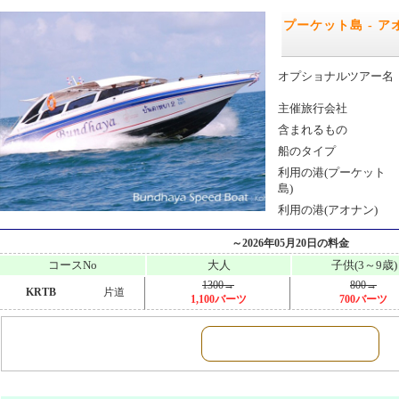
プーケット島 - 
オプショナルツアー名
主催旅行会社
含まれるもの
船のタイプ
利用の港(プーケット
島)
利用の港(アオナン)
～2026年05月20日の料金
コースNo
大人
子供(3～9歳)
1300→
800→
KRTB
片道
1,100バーツ
700バーツ