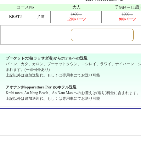
コースNo
大人
子供(4～11歳)
1400→
1000→
KRATJ
片道
1200バーツ
900バーツ
プーケットの港(ラッサダ港)からホテルへの送迎
パトン、カタ、カロン、プーケットタウン、コシレイ、ラワイ、ナイハーン、シ
まれます。(一部例外あり)
上記以外は追加送迎代、もしくは専用車にてお送り可能
アオナン(Nopparattara Pier )のホテル送迎
Krabi town, Ao Nang Beach、Ao Nam Mao へのお迎えは(送り)料金に含まれます。
上記以外は追加送迎代、もしくは専用車にてお送り可能