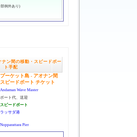
部例外あり)
アオナン間の移動・スピードボー
ト手配
プーケット島 - アオナン間
スピードボート チケット
Andaman Wave Master
ボート代、送迎
スピードボート
ラッサダ港
Nopparattara Pier