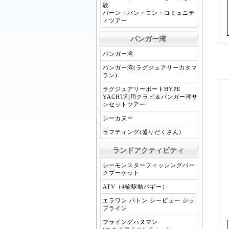
験
バーン・バン・ロン・コミュニテ
ィツアー
パンガー湾
パンガー湾
パンガー湾(ラグジュアリーカタマ
ラン)
ラグジュアリーボートHYPE
YACHT利用クラビ＆パンガー湾サ
ンセットツアー
シーカヌー
ラフティング(盛りだくさん)
ランドアクティビティ
シーモンスターフィッシングパー
クプーケット
ATV（4輪駆動バギー）
エラワン パトン シービュー ジッ
プライン
フライングハヌマン