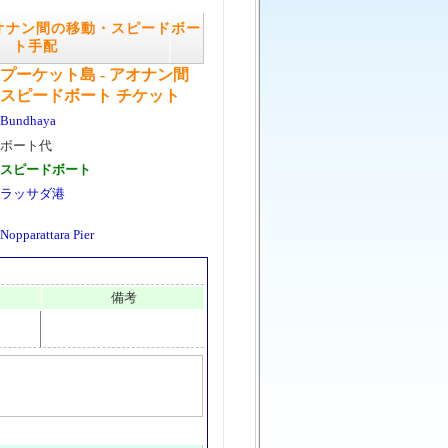
アオナン間の移動・スピードボー
ト手配
プーケット島 - アオナン間
スピードボート チケット
Bundhaya
ボート代
スピードボート
ラッサダ港
Nopparattara Pier
備考